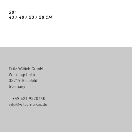
28“
43 / 48 / 53 / 58 CM
Fritz Wittich GmbH
Werningshof 4
33719 Bielefeld
Germany
T +49 521 9320440
info@wittich-bikes.de